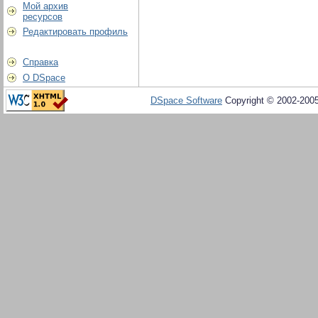
Мой архив
ресурсов
Редактировать профиль
Справка
О DSpace
DSpace Software
Copyright © 2002-200