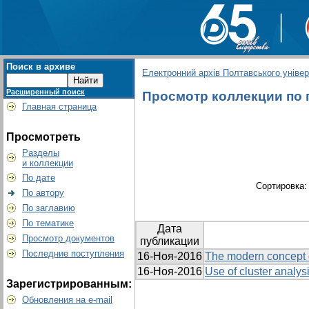
Поиск в архиве
Електронний архів Полтавського універс
Расширенный поиск
Просмотр коллекции по г
Главная страница
Просмотреть
Разделы
и коллекции
По дате
Сортировка
По автору
По заглавию
По тематике
Дата
Просмотр документов
публикации
Последние поступления
16-Ноя-2016
The modern concept o
16-Ноя-2016
Use of cluster analys
Зарегистрированным:
Обновления на e-mail