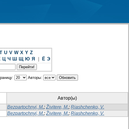
T
U
V
W
X
Y
Z
Х
Ц
Ч
Ш
Щ
Ю
Я
|
Ё
Э
траницу:
Авторы:
Автор(ы)
Bezpartochnyi, M.
;
Živitere, M.
;
Riashchenko, V.
Bezpartochnyi, M.
;
Živitere, M.
;
Riashchenko, V.