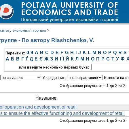
итету економіки і торгівлі
>
руппе - По автору Riashchenko, V.
0-9
A
B
C
D
E
F
G
H
I
J
K
L
M
N
O
P
Q
R
S
Перейти к:
А
Б
В
Г
Ґ
Д
Е
Є
Ж
З
И
І
Ї
Й
К
Л
М
Н
О
П
Р
С
Т
У
Ф
или введите несколько первых букв:
:
Упорядочнить:
Вывести на с
Отображение результатов 1 до 2 из 2
Название
f operation and development of retail
is to ensure the effective functioning and development of retail
Отображение результатов 1 до 2 из 2