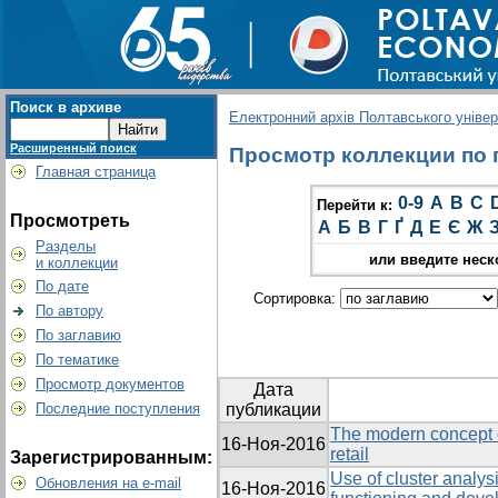
Поиск в архиве
Електронний архів Полтавського універс
Расширенный поиск
Просмотр коллекции по г
Главная страница
0-9
A
B
C
Перейти к:
Просмотреть
А
Б
В
Г
Ґ
Д
Е
Є
Ж
Разделы
или введите неск
и коллекции
По дате
Сортировка:
По автору
По заглавию
По тематике
Просмотр документов
Дата
Последние поступления
публикации
The modern concept 
16-Ноя-2016
retail
Зарегистрированным:
Use of cluster analysi
Обновления на e-mail
16-Ноя-2016