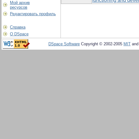
functioning and devel
Мой архив
ресурсов
Редактировать профиль
Справка
О DSpace
DSpace Software
Copyright © 2002-2005
MIT
an