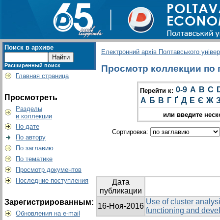
Поиск в архиве
Електронний архів Полтавського універс
Расширенный поиск
Просмотр коллекции по г
Главная страница
0-9
A
B
C
Перейти к:
Просмотреть
А
Б
В
Г
Ґ
Д
Е
Є
Ж
Разделы
или введите неск
и коллекции
По дате
Сортировка:
По автору
По заглавию
По тематике
Просмотр документов
Последние поступления
Дата
публикации
Use of cluster analysi
Зарегистрированным:
16-Ноя-2016
functioning and devel
Обновления на e-mail