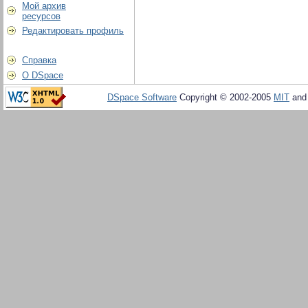
Мой архив
ресурсов
Редактировать профиль
Справка
О DSpace
DSpace Software
Copyright © 2002-2005
MIT
an