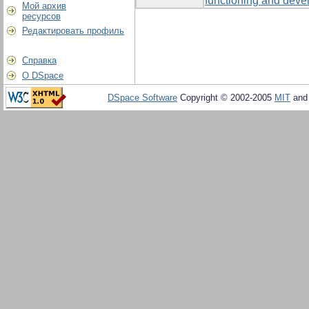
functioning and devel
Мой архив
ресурсов
Редактировать профиль
Справка
О DSpace
DSpace Software
Copyright © 2002-2005
MIT
an