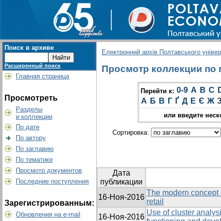
Поиск в архиве
Електронний архів Полтавського універс
Расширенный поиск
Просмотр коллекции по г
Главная страница
0-9
A
B
C
Перейти к:
Просмотреть
А
Б
В
Г
Ґ
Д
Е
Є
Ж
Разделы
или введите неск
и коллекции
По дате
Сортировка:
По автору
По заглавию
По тематике
Просмотр документов
Дата
Последние поступления
публикации
The modern concept 
16-Ноя-2016
retail
Зарегистрированным:
Use of cluster analysi
Обновления на e-mail
16-Ноя-2016