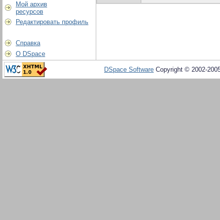
Мой архив
ресурсов
Редактировать профиль
Справка
О DSpace
DSpace Software
Copyright © 2002-200