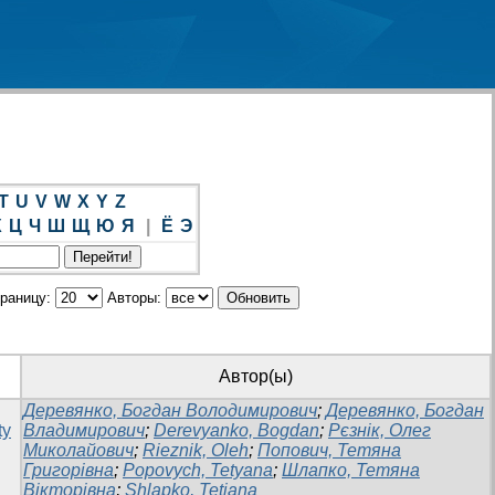
T
U
V
W
X
Y
Z
Х
Ц
Ч
Ш
Щ
Ю
Я
|
Ё
Э
траницу:
Авторы:
Автор(ы)
Деревянко, Богдан Володимирович
;
Деревянко, Богдан
ty
Владимирович
;
Derevyanko, Bogdan
;
Рєзнік, Олег
Миколайович
;
Rieznik, Oleh
;
Попович, Тетяна
Григорівна
;
Popovych, Tetyana
;
Шлапко, Тетяна
Вікторівна
;
Shlapko, Tetiana