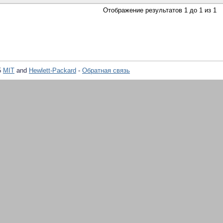
Отображение результатов 1 до 1 из 1
5
MIT
and
Hewlett-Packard
-
Обратная связь