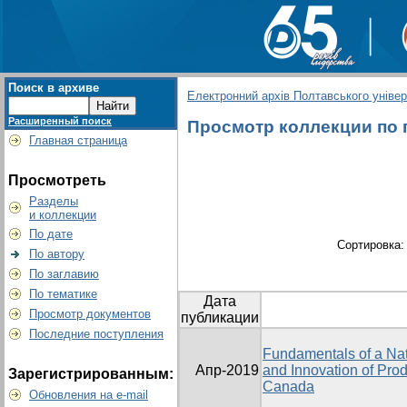
Поиск в архиве
Електронний архів Полтавського універс
Расширенный поиск
Просмотр коллекции по гр
Главная страница
Просмотреть
Разделы
и коллекции
По дате
Сортировка
По автору
По заглавию
По тематике
Дата
Просмотр документов
публикации
Последние поступления
Fundamentals of a Nat
Апр-2019
and Innovation of Prod
Зарегистрированным:
Canada
Обновления на e-mail