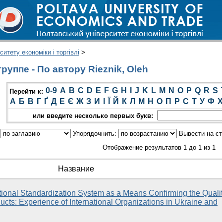
итету економіки і торгівлі
>
уппе - По автору Rieznik, Oleh
0-9
A
B
C
D
E
F
G
H
I
J
K
L
M
N
O
P
Q
R
S
Перейти к:
А
Б
В
Г
Ґ
Д
Е
Є
Ж
З
И
І
Ї
Й
К
Л
М
Н
О
П
Р
С
Т
У
Ф
или введите несколько первых букв:
:
Упорядочнить:
Вывести на с
Отображение результатов 1 до 1 из 1
Название
ional Standardization System as a Means Confirming the Quali
ucts: Experience of International Organizations in Ukraine and