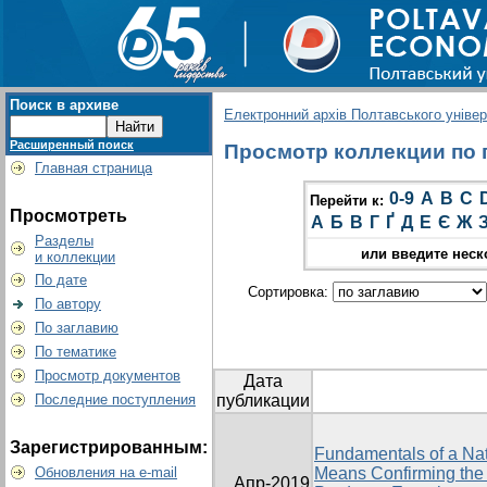
Поиск в архиве
Електронний архів Полтавського універс
Расширенный поиск
Просмотр коллекции по гр
Главная страница
0-9
A
B
C
Перейти к:
Просмотреть
А
Б
В
Г
Ґ
Д
Е
Є
Ж
Разделы
или введите неск
и коллекции
По дате
Сортировка:
По автору
По заглавию
По тематике
Просмотр документов
Дата
Последние поступления
публикации
Зарегистрированным:
Fundamentals of a Nat
Обновления на e-mail
Means Confirming the 
Апр-2019