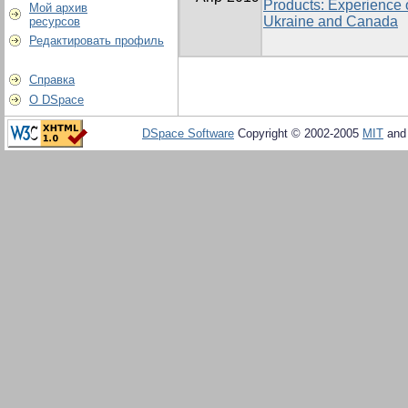
Products: Experience o
Мой архив
Ukraine and Canada
ресурсов
Редактировать профиль
Справка
О DSpace
DSpace Software
Copyright © 2002-2005
MIT
an