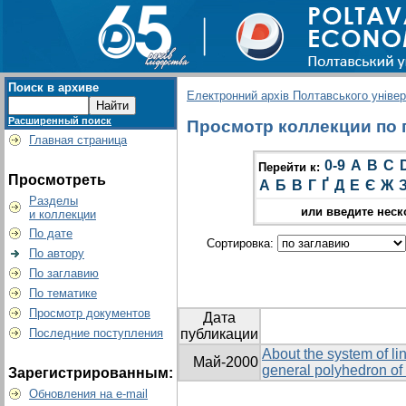
Поиск в архиве
Електронний архів Полтавського універс
Расширенный поиск
Просмотр коллекции по гр
Главная страница
0-9
A
B
C
Перейти к:
Просмотреть
А
Б
В
Г
Ґ
Д
Е
Є
Ж
Разделы
или введите неск
и коллекции
По дате
Сортировка:
По автору
По заглавию
По тематике
Просмотр документов
Дата
Последние поступления
публикации
About the system of lin
Май-2000
general polyhedron of
Зарегистрированным:
Обновления на e-mail