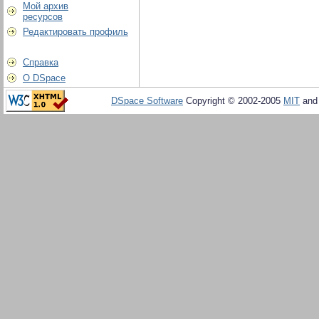
Мой архив
ресурсов
Редактировать профиль
Справка
О DSpace
DSpace Software
Copyright © 2002-2005
MIT
an