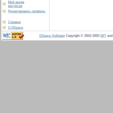
Мой архив
ресурсов
Редактировать профиль
Справка
О DSpace
DSpace Software
Copyright © 2002-2005
MIT
an