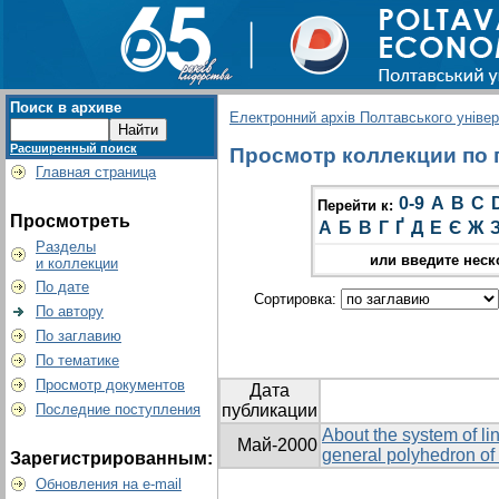
Поиск в архиве
Електронний архів Полтавського універс
Расширенный поиск
Просмотр коллекции по гр
Главная страница
0-9
A
B
C
Перейти к:
Просмотреть
А
Б
В
Г
Ґ
Д
Е
Є
Ж
Разделы
или введите неск
и коллекции
По дате
Сортировка:
По автору
По заглавию
По тематике
Просмотр документов
Дата
Последние поступления
публикации
About the system of lin
Май-2000
general polyhedron of
Зарегистрированным:
Обновления на e-mail