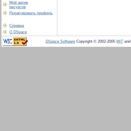
Мой архив
ресурсов
Редактировать профиль
Справка
О DSpace
DSpace Software
Copyright © 2002-2005
MIT
an