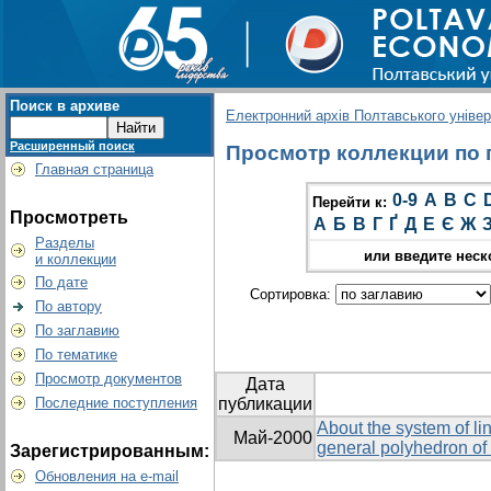
Поиск в архиве
Електронний архів Полтавського універс
Расширенный поиск
Просмотр коллекции по гр
Главная страница
0-9
A
B
C
Перейти к:
Просмотреть
А
Б
В
Г
Ґ
Д
Е
Є
Ж
Разделы
или введите неск
и коллекции
По дате
Сортировка:
По автору
По заглавию
По тематике
Просмотр документов
Дата
Последние поступления
публикации
About the system of lin
Май-2000
general polyhedron of
Зарегистрированным:
Обновления на e-mail