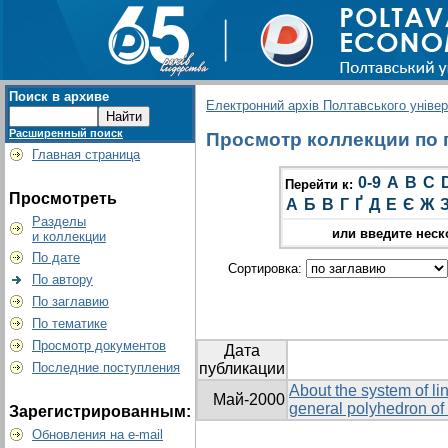
Поиск в архиве
Електронний архів Полтавського універс
Расширенный поиск
Просмотр коллекции по гр
Главная страница
0-9
A
B
C
Перейти к:
Просмотреть
А
Б
В
Г
Ґ
Д
Е
Є
Ж
Разделы
или введите неск
и коллекции
По дате
Сортировка:
По автору
По заглавию
По тематике
Просмотр документов
Дата
Последние поступления
публикации
About the system of lin
Май-2000
general polyhedron of
Зарегистрированным:
Обновления на e-mail