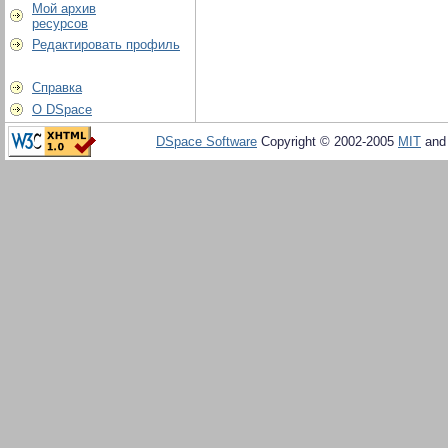
Мой архив
ресурсов
Редактировать профиль
Справка
О DSpace
DSpace Software
Copyright © 2002-2005
MIT
an