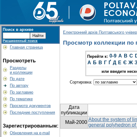
Поиск в архиве
Електронний архів Полтавського універс
Расширенный поиск
Просмотр коллекции по гр
Главная страница
0-9
A
B
C
Перейти к:
Просмотреть
А
Б
В
Г
Ґ
Д
Е
Є
Ж
Разделы
или введите неск
и коллекции
По дате
Сортировка:
По автору
По заглавию
По тематике
Просмотр документов
Дата
Последние поступления
публикации
About the system of lin
Май-2000
general polyhedron of
Зарегистрированным:
Обновления на e-mail