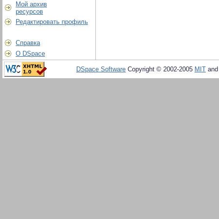
Мой архив
ресурсов
Редактировать профиль
Справка
О DSpace
DSpace Software
Copyright © 2002-2005
MIT
an