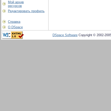
Мой архив
ресурсов
Редактировать профиль
Справка
О DSpace
DSpace Software
Copyright © 2002-200