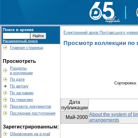
Поиск в архиве
Електронний архів Полтавського універс
Расширенный поиск
Просмотр коллекции по гр
Главная страница
Просмотреть
Разделы
и коллекции
По дате
Сортировка
По автору
По заглавию
По тематике
Дата
Просмотр документов
публикации
Последние поступления
About the system of li
Май-2000
arrangements
Зарегистрированным:
Обновления на e-mail