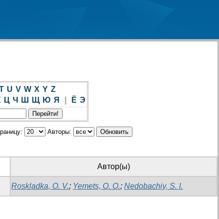
T
U
V
W
X
Y
Z
Х
Ц
Ч
Ш
Щ
Ю
Я
|
Ё
Э
траницу:
Авторы:
Автор(ы)
Roskladka, O. V.
;
Yemets, O. O.
;
Nedobachiy, S. I.