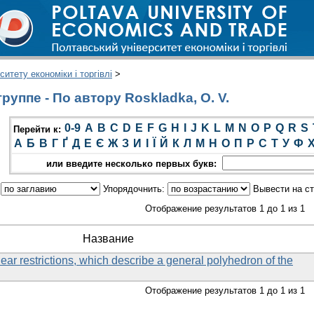
итету економіки і торгівлі
>
уппе - По автору Roskladka, O. V.
0-9
A
B
C
D
E
F
G
H
I
J
K
L
M
N
O
P
Q
R
S
Перейти к:
А
Б
В
Г
Ґ
Д
Е
Є
Ж
З
И
І
Ї
Й
К
Л
М
Н
О
П
Р
С
Т
У
Ф
или введите несколько первых букв:
:
Упорядочнить:
Вывести на с
Отображение результатов 1 до 1 из 1
Название
near restrictions, which describe a general polyhedron of the
Отображение результатов 1 до 1 из 1