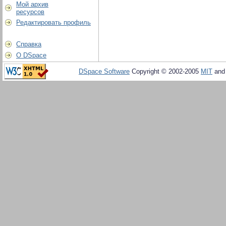
Мой архив
ресурсов
Редактировать профиль
Справка
О DSpace
DSpace Software
Copyright © 2002-2005
MIT
an