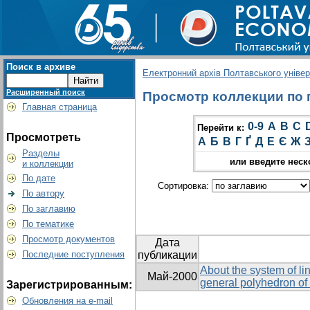
Поиск в архиве
Електронний архів Полтавського універс
Расширенный поиск
Просмотр коллекции по гр
Главная страница
0-9
A
B
C
Перейти к:
Просмотреть
А
Б
В
Г
Ґ
Д
Е
Є
Ж
Разделы
или введите неск
и коллекции
По дате
Сортировка:
По автору
По заглавию
По тематике
Просмотр документов
Дата
Последние поступления
публикации
About the system of lin
Май-2000
general polyhedron of
Зарегистрированным:
Обновления на e-mail