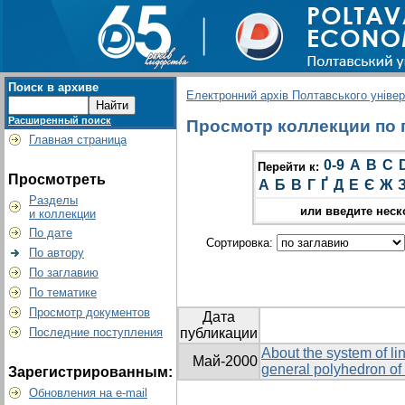
Поиск в архиве
Електронний архів Полтавського універс
Расширенный поиск
Просмотр коллекции по гр
Главная страница
0-9
A
B
C
Перейти к:
Просмотреть
А
Б
В
Г
Ґ
Д
Е
Є
Ж
Разделы
или введите неск
и коллекции
По дате
Сортировка:
По автору
По заглавию
По тематике
Просмотр документов
Дата
Последние поступления
публикации
About the system of lin
Май-2000
general polyhedron of
Зарегистрированным:
Обновления на e-mail