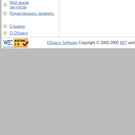
Мой архив
ресурсов
Редактировать профиль
Справка
О DSpace
DSpace Software
Copyright © 2002-2005
MIT
an