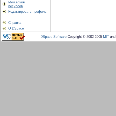
Мой архив
ресурсов
Редактировать профиль
Справка
О DSpace
DSpace Software
Copyright © 2002-2005
MIT
an