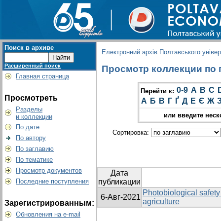
Поиск в архиве
Електронний архів Полтавського універс
Расширенный поиск
Просмотр коллекции по г
Главная страница
0-9
A
B
C
Перейти к:
Просмотреть
А
Б
В
Г
Ґ
Д
Е
Є
Ж
Разделы
или введите неск
и коллекции
По дате
Сортировка:
По автору
По заглавию
По тематике
Просмотр документов
Дата
Последние поступления
публикации
Photobiological safet
6-Авг-2021
agriculture
Зарегистрированным:
Обновления на e-mail