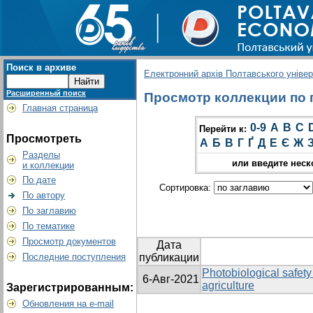
Поиск в архиве
Електронний архів Полтавського універс
Расширенный поиск
Просмотр коллекции по г
Главная страница
0-9
A
B
C
Перейти к:
Просмотреть
А
Б
В
Г
Ґ
Д
Е
Є
Ж
Разделы
или введите неск
и коллекции
По дате
Сортировка:
По автору
По заглавию
По тематике
Просмотр документов
Дата
Последние поступления
публикации
Photobiological safet
6-Авг-2021
agriculture
Зарегистрированным:
Обновления на e-mail