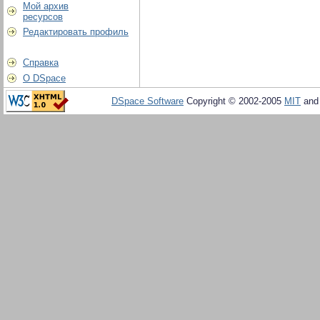
Мой архив
ресурсов
Редактировать профиль
Справка
О DSpace
DSpace Software
Copyright © 2002-2005
MIT
an