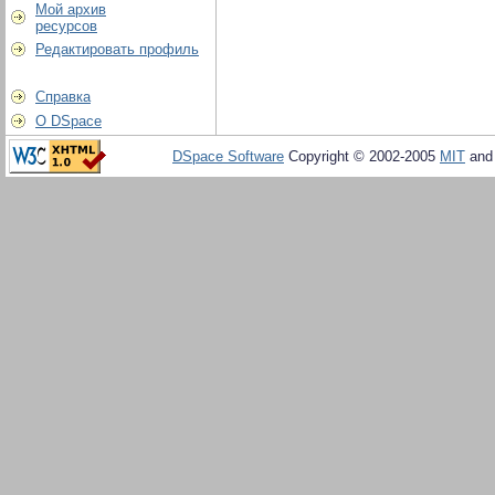
Мой архив
ресурсов
Редактировать профиль
Справка
О DSpace
DSpace Software
Copyright © 2002-2005
MIT
an