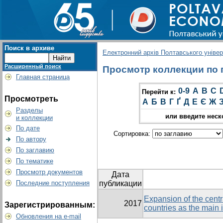
Поиск в архиве
Електронний архів Полтавського універс
Расширенный поиск
Просмотр коллекции по г
Главная страница
0-9
A
B
C
Перейти к:
Просмотреть
А
Б
В
Г
Ґ
Д
Е
Є
Ж
Разделы
или введите неск
и коллекции
По дате
Сортировка:
По автору
По заглавию
По тематике
Просмотр документов
Дата
Последние поступления
публикации
Expansion of the cent
2017
Зарегистрированным:
countries as the main i
Обновления на e-mail