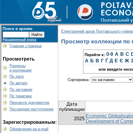
Поиск в архиве
Електронний архів Полтавського універс
Расширенный поиск
Просмотр коллекции по гр
Главная страница
0-9
A
B
C
Перейти к:
Просмотреть
А
Б
В
Г
Ґ
Д
Е
Є
Ж
Разделы
или введите неск
и коллекции
По дате
Сортировка:
По автору
По заглавию
По тематике
Просмотр документов
Дата
Последние поступления
публикации
Economic Globalisation
2025
Development of Compa
Зарегистрированным:
Обновления на e-mail