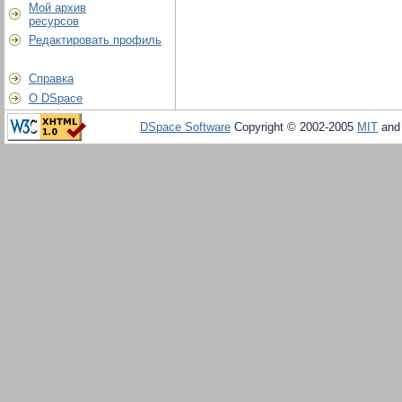
Мой архив
ресурсов
Редактировать профиль
Справка
О DSpace
DSpace Software
Copyright © 2002-2005
MIT
an