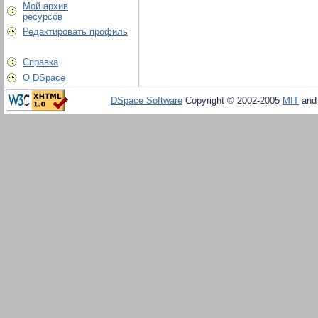
Мой архив
ресурсов
Редактировать профиль
Справка
О DSpace
DSpace Software
Copyright © 2002-2005
MIT
an