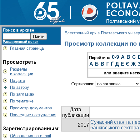
Поиск в архиве
Електронний архів Полтавського універс
Расширенный поиск
Просмотр коллекции по гр
Главная страница
0-9
A
B
C
Перейти к:
Просмотреть
А
Б
В
Г
Ґ
Д
Е
Є
Ж
Разделы
или введите неск
и коллекции
По дате
Сортировка:
По автору
По заглавию
По тематике
Просмотр документов
Дата
Последние поступления
публикации
Сучасний стан та пер
2017
банківського сектора
Зарегистрированным:
Обновления на e-mail