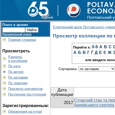
Поиск в архиве
Електронний архів Полтавського універс
Расширенный поиск
Просмотр коллекции по гр
Главная страница
0-9
A
B
C
Перейти к:
Просмотреть
А
Б
В
Г
Ґ
Д
Е
Є
Ж
Разделы
или введите неск
и коллекции
По дате
Сортировка:
По автору
По заглавию
По тематике
Просмотр документов
Дата
Последние поступления
публикации
Сучасний стан та пер
2017
банківського сектора
Зарегистрированным:
Обновления на e-mail