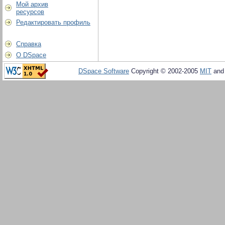
Мой архив
ресурсов
Редактировать профиль
Справка
О DSpace
DSpace Software
Copyright © 2002-2005
MIT
an