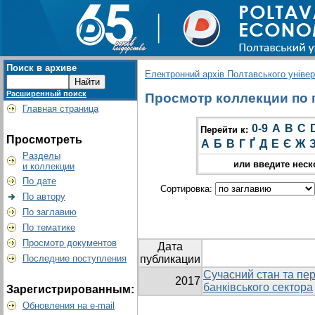
Поиск в архиве
Електронний архів Полтавського універс
Расширенный поиск
Просмотр коллекции по гр
Главная страница
0-9
A
B
C
Перейти к:
Просмотреть
А
Б
В
Г
Ґ
Д
Е
Є
Ж
Разделы
или введите неск
и коллекции
По дате
Сортировка:
По автору
По заглавию
По тематике
Просмотр документов
Дата
Последние поступления
публикации
Сучасний стан та пер
2017
банківського сектора
Зарегистрированным:
Обновления на e-mail