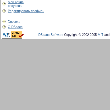
Мой архив
ресурсов
Редактировать профиль
Справка
О DSpace
DSpace Software
Copyright © 2002-2005
MIT
an