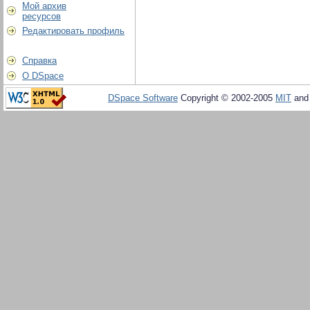
Мой архив
ресурсов
Редактировать профиль
Справка
О DSpace
DSpace Software
Copyright © 2002-2005
MIT
an