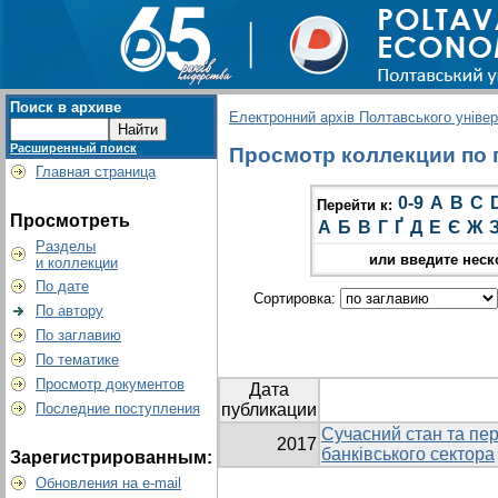
Поиск в архиве
Електронний архів Полтавського універс
Расширенный поиск
Просмотр коллекции по гр
Главная страница
0-9
A
B
C
Перейти к:
Просмотреть
А
Б
В
Г
Ґ
Д
Е
Є
Ж
Разделы
или введите неск
и коллекции
По дате
Сортировка:
По автору
По заглавию
По тематике
Просмотр документов
Дата
Последние поступления
публикации
Сучасний стан та пер
2017
банківського сектора
Зарегистрированным:
Обновления на e-mail