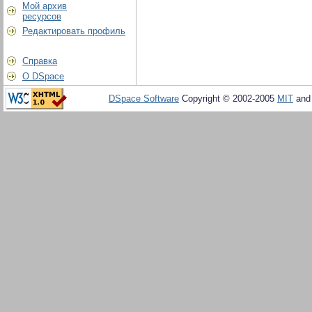
Мой архив
ресурсов
Редактировать профиль
Справка
О DSpace
DSpace Software
Copyright © 2002-2005
MIT
an