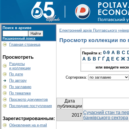
Поиск в архиве
Електронний архів Полтавського універс
Расширенный поиск
Просмотр коллекции по гр
Главная страница
0-9
A
B
C
Перейти к:
Просмотреть
А
Б
В
Г
Ґ
Д
Е
Є
Ж
Разделы
или введите неск
и коллекции
По дате
Сортировка:
По автору
По заглавию
По тематике
Просмотр документов
Дата
Последние поступления
публикации
Сучасний стан та пер
2017
банківського сектора
Зарегистрированным:
Обновления на e-mail