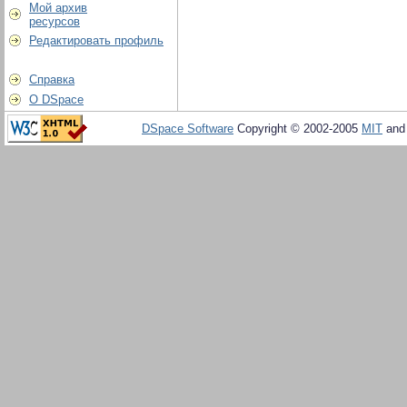
Мой архив
ресурсов
Редактировать профиль
Справка
О DSpace
DSpace Software
Copyright © 2002-2005
MIT
an