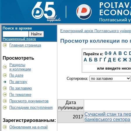
Поиск в архиве
Електронний архів Полтавського універс
Расширенный поиск
Просмотр коллекции по гр
Главная страница
0-9
A
B
C
Перейти к:
Просмотреть
А
Б
В
Г
Ґ
Д
Е
Є
Ж
Разделы
или введите неск
и коллекции
По дате
Сортировка:
По автору
По заглавию
По тематике
Просмотр документов
Дата
Последние поступления
публикации
Сучасний стан та пер
2017
банківського сектора
Зарегистрированным:
Обновления на e-mail