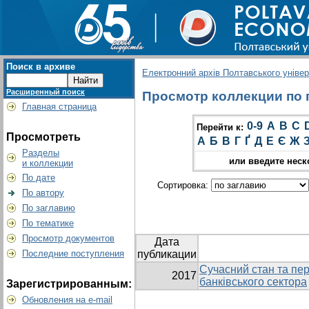
Поиск в архиве
Електронний архів Полтавського універс
Расширенный поиск
Просмотр коллекции по гр
Главная страница
0-9
A
B
C
Перейти к:
Просмотреть
А
Б
В
Г
Ґ
Д
Е
Є
Ж
Разделы
или введите неск
и коллекции
По дате
Сортировка:
По автору
По заглавию
По тематике
Просмотр документов
Дата
Последние поступления
публикации
Сучасний стан та пер
2017
банківського сектора
Зарегистрированным:
Обновления на e-mail