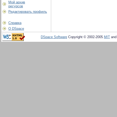
Мой архив
ресурсов
Редактировать профиль
Справка
О DSpace
DSpace Software
Copyright © 2002-2005
MIT
an