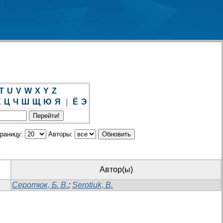
T
U
V
W
X
Y
Z
Х
Ц
Ч
Ш
Щ
Ю
Я
|
Ё
Э
траницу:
Авторы:
Автор(ы)
Серотюк, Б. В.
;
Serotiuk, B.