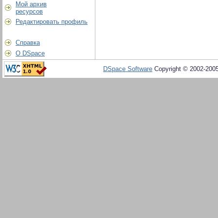
Мой архив
ресурсов
Редактировать профиль
Справка
О DSpace
DSpace Software
Copyright © 2002-200