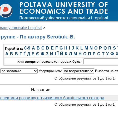
итету економіки і торгівлі
>
уппе - По автору Serotiuk, B.
0-9
A
B
C
D
E
F
G
H
I
J
K
L
M
N
O
P
Q
R
S
Перейти к:
А
Б
В
Г
Ґ
Д
Е
Є
Ж
З
И
І
Ї
Й
К
Л
М
Н
О
П
Р
С
Т
У
Ф
или введите несколько первых букв:
:
Упорядочнить:
Вывести на с
Отображение результатов 1 до 1 из 1
Название
спективи розвитку вітчизняного банківського сектора
Отображение результатов 1 до 1 из 1