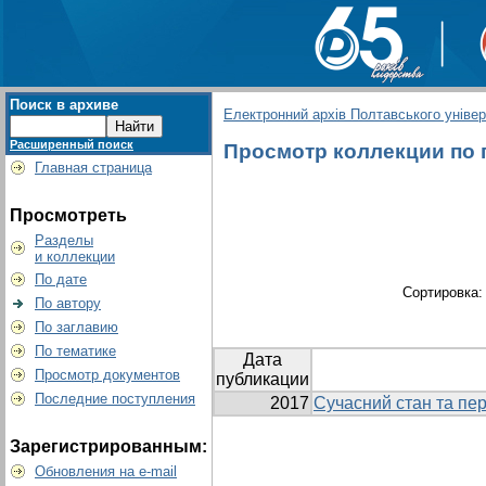
Поиск в архиве
Електронний архів Полтавського універс
Расширенный поиск
Просмотр коллекции по гр
Главная страница
Просмотреть
Разделы
и коллекции
По дате
Сортировка
По автору
По заглавию
По тематике
Дата
Просмотр документов
публикации
Последние поступления
2017
Сучасний стан та пер
Зарегистрированным:
Обновления на e-mail