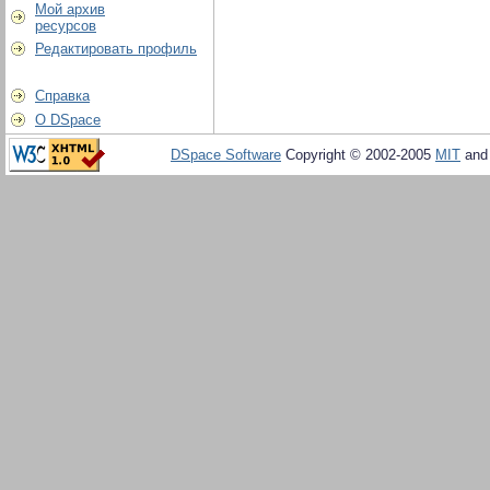
Мой архив
ресурсов
Редактировать профиль
Справка
О DSpace
DSpace Software
Copyright © 2002-2005
MIT
an