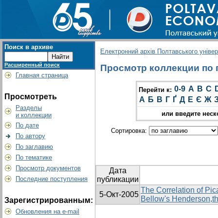
Поиск в архиве
Електронний архів Полтавського універс
Расширенный поиск
Просмотр коллекции по г
Главная страница
0-9
A
B
C
Перейти к:
Просмотреть
А
Б
В
Г
Ґ
Д
Е
Є
Ж
Разделы
или введите неск
и коллекции
По дате
Сортировка:
По автору
По заглавию
По тематике
Просмотр документов
Дата
Последние поступления
публикации
The Correlation of Pi
5-Окт-2005
Bellow's Henderson,t
Зарегистрированным:
Обновления на e-mail