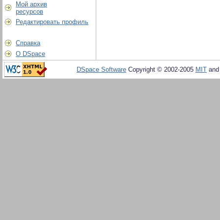
Мой архив
ресурсов
Редактировать профиль
Справка
О DSpace
DSpace Software
Copyright © 2002-2005
MIT
an