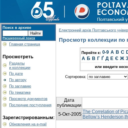
Поиск в архиве
Електронний архів Полтавського універс
Расширенный поиск
Просмотр коллекции по г
Главная страница
0-9
A
B
C
Перейти к:
Просмотреть
А
Б
В
Г
Ґ
Д
Е
Є
Ж
Разделы
или введите неск
и коллекции
По дате
Сортировка:
По автору
По заглавию
По тематике
Просмотр документов
Дата
Последние поступления
публикации
The Correlation of Pi
5-Окт-2005
Bellow's Henderson,t
Зарегистрированным:
Обновления на e-mail