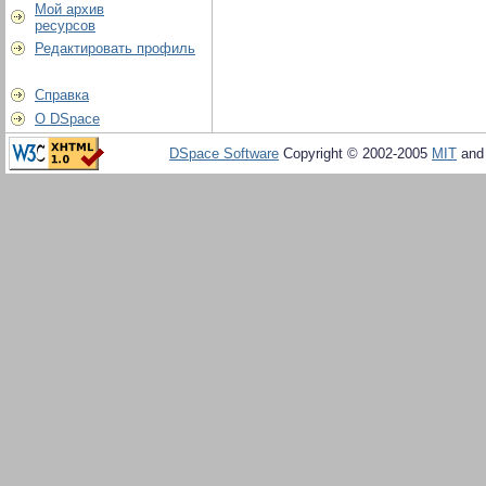
Мой архив
ресурсов
Редактировать профиль
Справка
О DSpace
DSpace Software
Copyright © 2002-2005
MIT
an