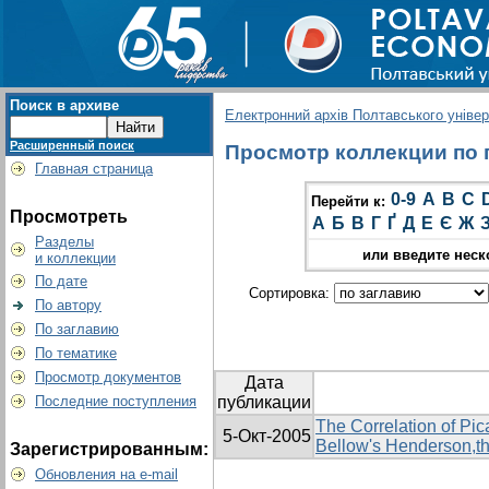
Поиск в архиве
Електронний архів Полтавського універс
Расширенный поиск
Просмотр коллекции по г
Главная страница
0-9
A
B
C
Перейти к:
Просмотреть
А
Б
В
Г
Ґ
Д
Е
Є
Ж
Разделы
или введите неск
и коллекции
По дате
Сортировка:
По автору
По заглавию
По тематике
Просмотр документов
Дата
Последние поступления
публикации
The Correlation of Pi
5-Окт-2005
Bellow's Henderson,t
Зарегистрированным:
Обновления на e-mail