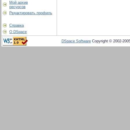
Мой архив
ресурсов
Редактировать профиль
Справка
О DSpace
DSpace Software
Copyright © 2002-200