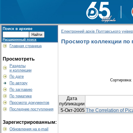
Поиск в архиве
Електронний архів Полтавського універс
Расширенный поиск
Просмотр коллекции по г
Главная страница
Просмотреть
Разделы
и коллекции
По дате
Сортировка
По автору
По заглавию
По тематике
Дата
Просмотр документов
публикации
Последние поступления
5-Окт-2005
The Correlation of Pi
Зарегистрированным:
Обновления на e-mail