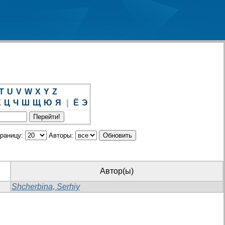
T
U
V
W
X
Y
Z
Х
Ц
Ч
Ш
Щ
Ю
Я
|
Ё
Э
траницу:
Авторы:
Автор(ы)
Shcherbina, Serhiy