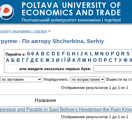
итету економіки і торгівлі
>
руппе - По автору Shcherbina, Serhiy
0-9
A
B
C
D
E
F
G
H
I
J
K
L
M
N
O
P
Q
R
S
Перейти к:
А
Б
В
Г
Ґ
Д
Е
Є
Ж
З
И
І
Ї
Й
К
Л
М
Н
О
П
Р
С
Т
У
Ф
или введите несколько первых букв:
:
Упорядочнить:
Вывести на с
Отображение результатов 1 до 1 из 1
Название
caresque and Parable in Saul Bellow's Henderson,the Rain King
Отображение результатов 1 до 1 из 1