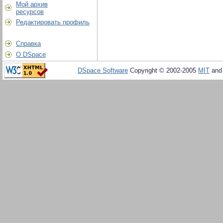
Мой архив
ресурсов
Редактировать профиль
Справка
О DSpace
DSpace Software
Copyright © 2002-2005
MIT
an