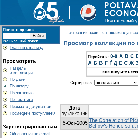
Поиск в архиве
Електронний архів Полтавського універс
Расширенный поиск
Просмотр коллекции по г
Главная страница
0-9
A
B
C
Перейти к:
Просмотреть
А
Б
В
Г
Ґ
Д
Е
Є
Ж
Разделы
или введите неск
и коллекции
По дате
Сортировка:
По автору
По заглавию
По тематике
Просмотр документов
Дата
Последние поступления
публикации
The Correlation of Pi
5-Окт-2005
Bellow's Henderson,t
Зарегистрированным:
Обновления на e-mail