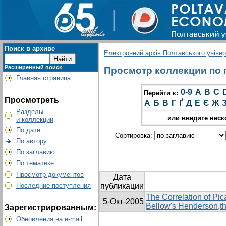
Поиск в архиве
Електронний архів Полтавського універс
Расширенный поиск
Просмотр коллекции по г
Главная страница
0-9
A
B
C
Перейти к:
Просмотреть
А
Б
В
Г
Ґ
Д
Е
Є
Ж
Разделы
или введите неск
и коллекции
По дате
Сортировка:
По автору
По заглавию
По тематике
Просмотр документов
Дата
Последние поступления
публикации
The Correlation of Pi
5-Окт-2005
Bellow's Henderson,t
Зарегистрированным:
Обновления на e-mail