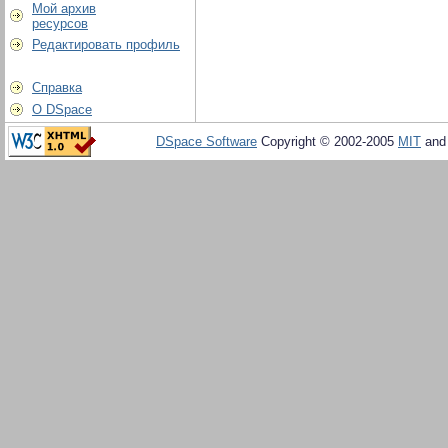
Мой архив
ресурсов
Редактировать профиль
Справка
О DSpace
DSpace Software
Copyright © 2002-2005
MIT
an