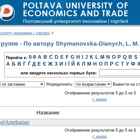
итету економіки і торгівлі
>
руппе - По автору Shymanovska-Dianych, L. M.
0-9
A
B
C
D
E
F
G
H
I
J
K
L
M
N
O
P
Q
R
S
Перейти к:
А
Б
В
Г
Ґ
Д
Е
Є
Ж
З
И
І
Ї
Й
К
Л
М
Н
О
П
Р
С
Т
У
Ф
или введите несколько первых букв:
:
Упорядочнить:
Вывести на с
Отображение результатов 5 до 5 из 5
< назад
Название
of Azerbaijan
Отображение результатов 5 до 5 из 5
< назад