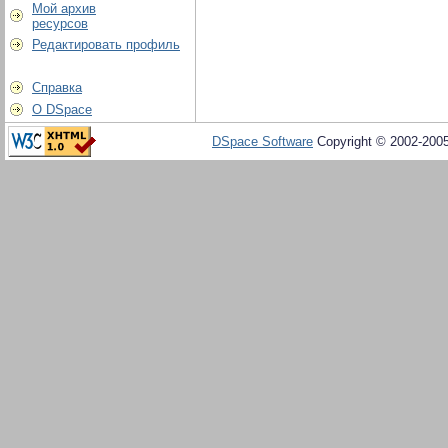
Мой архив
ресурсов
Редактировать профиль
Справка
О DSpace
DSpace Software
Copyright © 2002-200