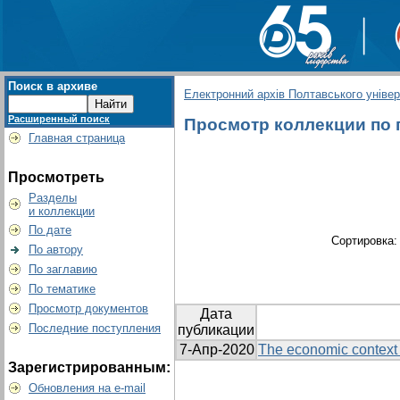
Поиск в архиве
Електронний архів Полтавського універс
Расширенный поиск
Просмотр коллекции по г
Главная страница
Просмотреть
Разделы
и коллекции
По дате
Сортировка
По автору
По заглавию
По тематике
Просмотр документов
Дата
Последние поступления
публикации
7-Апр-2020
The economic context 
Зарегистрированным:
Обновления на e-mail