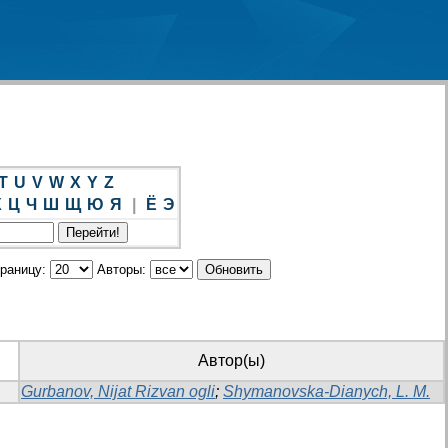
T
U
V
W
X
Y
Z
Х
Ц
Ч
Ш
Щ
Ю
Я
|
Ё
Э
траницу:
Авторы:
Автор(ы)
Gurbanov, Nijat Rizvan ogli
;
Shymanovska-Dianych, L. M.