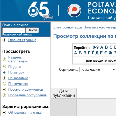
Поиск в архиве
Електронний архів Полтавського універс
Расширенный поиск
Просмотр коллекции по г
Главная страница
0-9
A
B
C
Перейти к:
Просмотреть
А
Б
В
Г
Ґ
Д
Е
Є
Ж
Разделы
или введите неск
и коллекции
По дате
Сортировка:
По автору
По заглавию
По тематике
Просмотр документов
Дата
Последние поступления
публикации
Зарегистрированным:
Обновления на e-mail