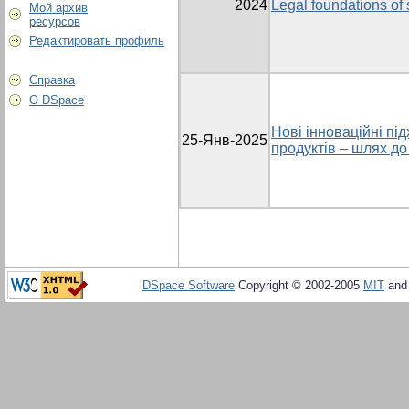
2024
Legal foundations of s
Мой архив
ресурсов
Редактировать профиль
Справка
О DSpace
Нові інноваційні під
25-Янв-2025
продуктів – шлях до
DSpace Software
Copyright © 2002-2005
MIT
an