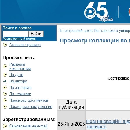
Поиск в архиве
Електронний архів Полтавського універс
Расширенный поиск
Просмотр коллекции по г
Главная страница
Просмотреть
Разделы
и коллекции
По дате
Сортировка
По автору
По заглавию
По тематике
Просмотр документов
Дата
Последние поступления
публикации
Зарегистрированным:
Нові інноваційні пі
25-Янв-2025
Обновления на e-mail
творчості