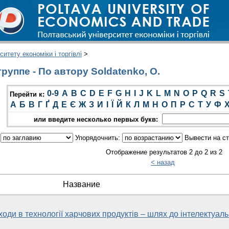
итету економіки і торгівлі
>
руппе - По автору Soldatenko, O.
0-9
A
B
C
D
E
F
G
H
I
J
K
L
M
N
O
P
Q
R
S
Перейти к:
А
Б
В
Г
Ґ
Д
Е
Є
Ж
З
И
І
Ї
Й
К
Л
М
Н
О
П
Р
С
Т
У
Ф
или введите несколько первых букв:
:
Упорядочнить:
Вывести на с
Отображение результатов 2 до 2 из 2
< назад
Название
дходи в технології харчових продуктів – шлях до інтелектуаль