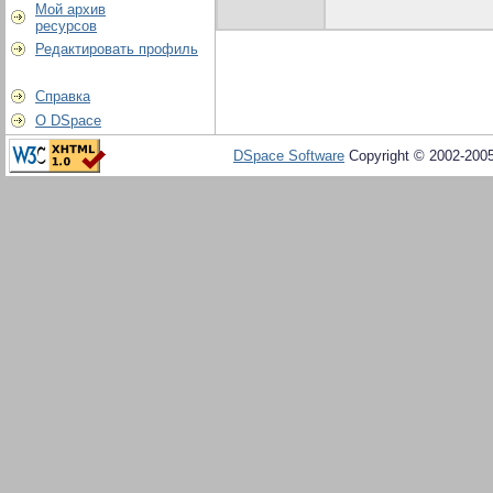
Мой архив
ресурсов
Редактировать профиль
Справка
О DSpace
DSpace Software
Copyright © 2002-200