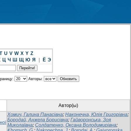
T
U
V
W
X
Y
Z
Х
Ц
Ч
Ш
Щ
Ю
Я
|
Ё
Э
траницу:
Авторы:
Автор(ы)
Хомич, Галина Панасівна
;
Наконечна, Юлія Григорівна
;
Бородай, Анжела Борисівна
;
Гайворонська, Зоя
ної
Миколаївна
;
Солдатенко, Оксана Володимирівна
;
Khomych, G.
;
Nakonechna, J.
;
Borodai, A.
;
Gaivoronska,