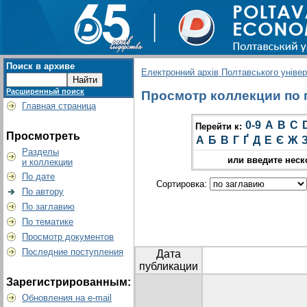
Поиск в архиве
Електронний архів Полтавського універс
Расширенный поиск
Просмотр коллекции по г
Главная страница
0-9
A
B
C
Перейти к:
Просмотреть
А
Б
В
Г
Ґ
Д
Е
Є
Ж
Разделы
или введите неск
и коллекции
По дате
Сортировка:
По автору
По заглавию
По тематике
Просмотр документов
Последние поступления
Дата
публикации
Зарегистрированным:
Обновления на e-mail