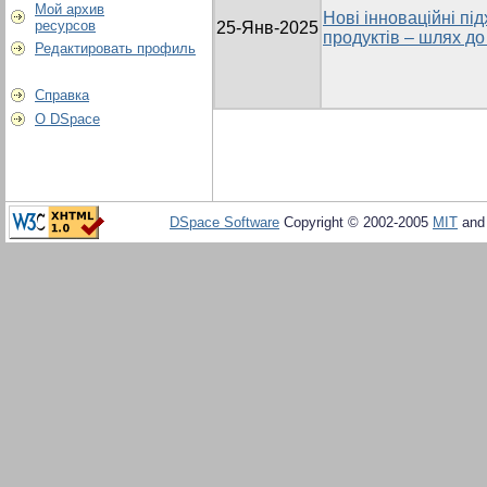
Мой архив
Нові інноваційні під
ресурсов
25-Янв-2025
продуктів – шлях до
Редактировать профиль
Справка
О DSpace
DSpace Software
Copyright © 2002-2005
MIT
an