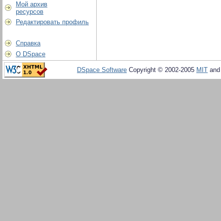
Мой архив
ресурсов
Редактировать профиль
Справка
О DSpace
DSpace Software
Copyright © 2002-2005
MIT
an