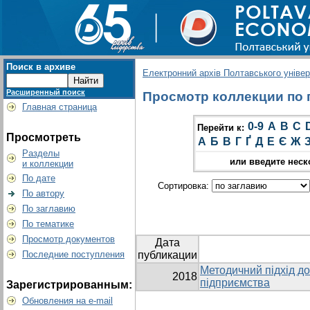
Поиск в архиве
Електронний архів Полтавського універс
Расширенный поиск
Просмотр коллекции по гр
Главная страница
0-9
A
B
C
Перейти к:
Просмотреть
А
Б
В
Г
Ґ
Д
Е
Є
Ж
Разделы
или введите неск
и коллекции
По дате
Сортировка:
По автору
По заглавию
По тематике
Просмотр документов
Дата
Последние поступления
публикации
Методичний підхід до
2018
підприємства
Зарегистрированным:
Обновления на e-mail