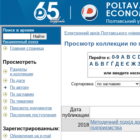
Поиск в архиве
Електронний архів Полтавського універс
Расширенный поиск
Просмотр коллекции по гр
Главная страница
0-9
A
B
C
Перейти к:
Просмотреть
А
Б
В
Г
Ґ
Д
Е
Є
Ж
Разделы
или введите неск
и коллекции
По дате
Сортировка:
По автору
По заглавию
По тематике
Просмотр документов
Дата
Последние поступления
публикации
Методичний підхід до
2018
підприємства
Зарегистрированным:
Обновления на e-mail