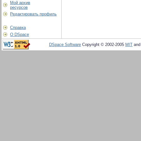
Мой архив
ресурсов
Редактировать профиль
Справка
О DSpace
DSpace Software
Copyright © 2002-2005
MIT
an