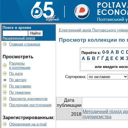
Поиск в архиве
Електронний архів Полтавського універс
Расширенный поиск
Просмотр коллекции по гр
Главная страница
0-9
A
B
C
Перейти к:
Просмотреть
А
Б
В
Г
Ґ
Д
Е
Є
Ж
Разделы
или введите неск
и коллекции
По дате
Сортировка:
По автору
По заглавию
По тематике
Просмотр документов
Дата
Последние поступления
публикации
Методичний підхід до
2018
підприємства
Зарегистрированным:
Обновления на e-mail