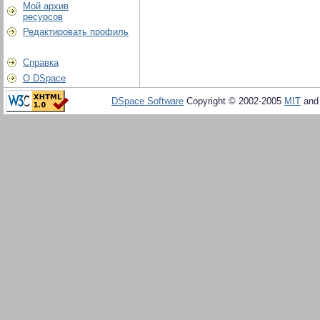
Мой архив
ресурсов
Редактировать профиль
Справка
О DSpace
DSpace Software
Copyright © 2002-2005
MIT
an