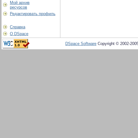
Мой архив
ресурсов
Редактировать профиль
Справка
О DSpace
DSpace Software
Copyright © 2002-200