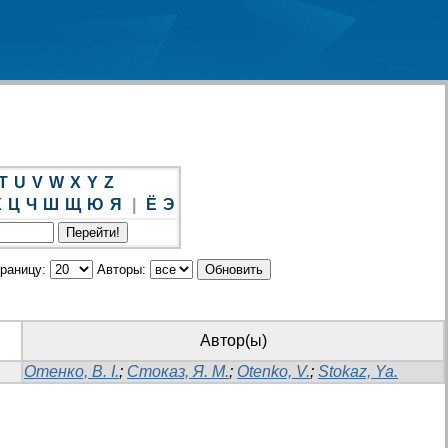
T
U
V
W
X
Y
Z
Х
Ц
Ч
Ш
Щ
Ю
Я
|
Ё
Э
траницу:
Авторы:
Автор(ы)
Отенко, В. І.
;
Стоказ, Я. М.
;
Otenko, V.
;
Stokaz, Ya.