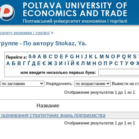
итету економіки і торгівлі
>
уппе - По автору Stokaz, Ya.
0-9
A
B
C
D
E
F
G
H
I
J
K
L
M
N
O
P
Q
R
S
Перейти к:
А
Б
В
Г
Ґ
Д
Е
Є
Ж
З
И
І
Ї
Й
К
Л
М
Н
О
П
Р
С
Т
У
Ф
или введите несколько первых букв:
:
Упорядочнить:
Вывести на с
Отображение результатов 1 до 1 из 1
Название
 оцінювання стратегічних знань підприємства
Отображение результатов 1 до 1 из 1