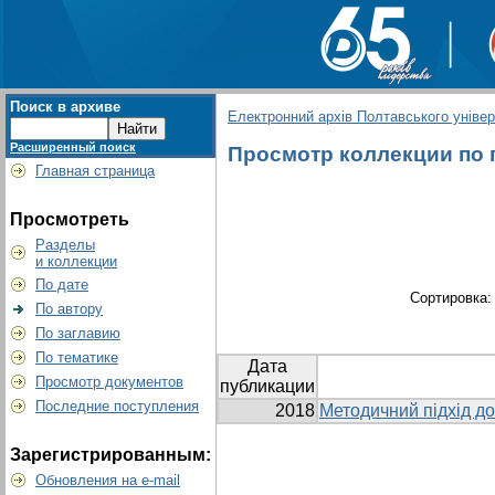
Поиск в архиве
Електронний архів Полтавського універс
Расширенный поиск
Просмотр коллекции по гр
Главная страница
Просмотреть
Разделы
и коллекции
По дате
Сортировка
По автору
По заглавию
По тематике
Дата
Просмотр документов
публикации
Последние поступления
2018
Методичний підхід до
Зарегистрированным:
Обновления на e-mail