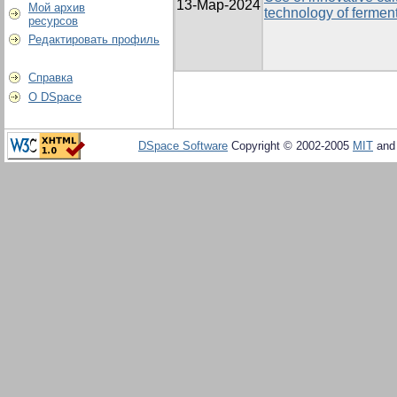
13-Мар-2024
Мой архив
technology of ferme
ресурсов
Редактировать профиль
Справка
О DSpace
DSpace Software
Copyright © 2002-2005
MIT
an