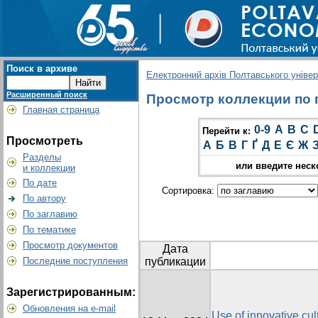
Поиск в архиве
Електронний архів Полтавського універс
Расширенный поиск
Просмотр коллекции по гр
Главная страница
0-9
A
B
C
Перейти к:
Просмотреть
А
Б
В
Г
Ґ
Д
Е
Є
Ж
Разделы
или введите неск
и коллекции
По дате
Сортировка:
По автору
По заглавию
По тематике
Просмотр документов
Дата
Последние поступления
публикации
Зарегистрированным:
Обновления на e-mail
Use of innovative cul