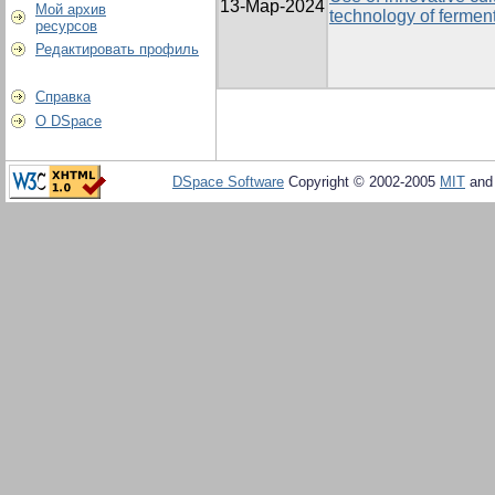
13-Мар-2024
Мой архив
technology of ferme
ресурсов
Редактировать профиль
Справка
О DSpace
DSpace Software
Copyright © 2002-2005
MIT
an