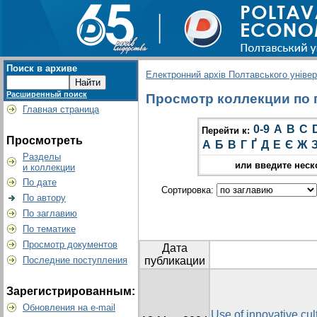
Поиск в архиве
Електронний архів Полтавського універс
Расширенный поиск
Просмотр коллекции по гр
Главная страница
0-9
A
B
C
Перейти к:
Просмотреть
А
Б
В
Г
Ґ
Д
Е
Є
Ж
Разделы
или введите неск
и коллекции
По дате
Сортировка:
По автору
По заглавию
По тематике
Просмотр документов
Дата
Последние поступления
публикации
Зарегистрированным:
Обновления на e-mail
Use of innovative cul