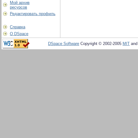
Мой архив
ресурсов
Редактировать профиль
Справка
О DSpace
DSpace Software
Copyright © 2002-2005
MIT
an