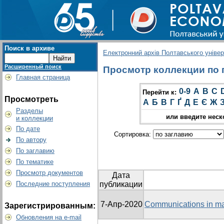
Поиск в архиве
Електронний архів Полтавського універс
Расширенный поиск
Просмотр коллекции по гр
Главная страница
0-9
A
B
C
Перейти к:
Просмотреть
А
Б
В
Г
Ґ
Д
Е
Є
Ж
Разделы
или введите неск
и коллекции
По дате
Сортировка:
По автору
По заглавию
По тематике
Просмотр документов
Дата
Последние поступления
публикации
7-Апр-2020
Communications in ma
Зарегистрированным:
Обновления на e-mail