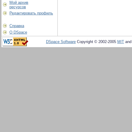
Мой архив
ресурсов
Редактировать профиль
Справка
О DSpace
DSpace Software
Copyright © 2002-2005
MIT
an