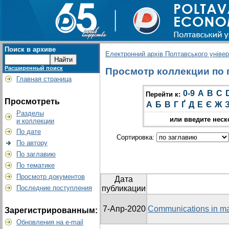
Поиск в архиве
Електронний архів Полтавського універс
Расширенный поиск
Просмотр коллекции по гр
Главная страница
0-9
A
B
C
Перейти к:
Просмотреть
А
Б
В
Г
Ґ
Д
Е
Є
Ж
Разделы
или введите неск
и коллекции
По дате
Сортировка:
По автору
По заглавию
По тематике
Просмотр документов
Дата
Последние поступления
публикации
7-Апр-2020
Communications in ma
Зарегистрированным:
Обновления на e-mail