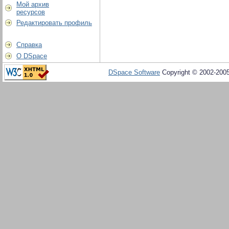
Мой архив
ресурсов
Редактировать профиль
Справка
О DSpace
DSpace Software
Copyright © 2002-200