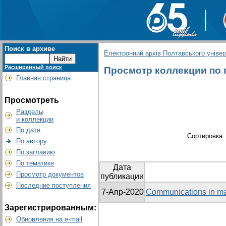
Поиск в архиве
Електронний архів Полтавського універс
Расширенный поиск
Просмотр коллекции по гр
Главная страница
Просмотреть
Разделы
и коллекции
По дате
Сортировка
По автору
По заглавию
По тематике
Дата
Просмотр документов
публикации
Последние поступления
7-Апр-2020
Communications in ma
Зарегистрированным:
Обновления на e-mail