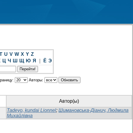
T
U
V
W
X
Y
Z
Х
Ц
Ч
Ш
Щ
Ю
Я
|
Ё
Э
траницу:
Авторы:
Автор(ы)
Tadeyo, kundai Lionnel
;
Шимановська-Діанич, Людмила
Михайлівна