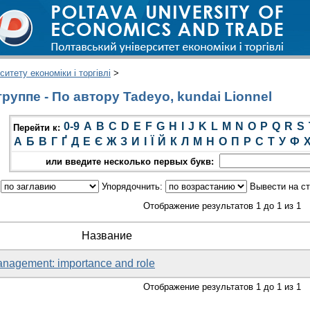
итету економіки і торгівлі
>
уппе - По автору Tadeyo, kundai Lionnel
0-9
A
B
C
D
E
F
G
H
I
J
K
L
M
N
O
P
Q
R
S
Перейти к:
А
Б
В
Г
Ґ
Д
Е
Є
Ж
З
И
І
Ї
Й
К
Л
М
Н
О
П
Р
С
Т
У
Ф
или введите несколько первых букв:
:
Упорядочнить:
Вывести на с
Отображение результатов 1 до 1 из 1
Название
nagement: importance and role
Отображение результатов 1 до 1 из 1