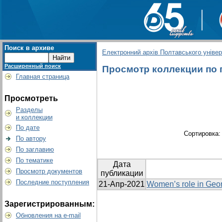
Поиск в архиве
Електронний архів Полтавського універс
Расширенный поиск
Просмотр коллекции по гр
Главная страница
Просмотреть
Разделы
и коллекции
По дате
Сортировка
По автору
По заглавию
По тематике
Дата
Просмотр документов
публикации
Последние поступления
21-Апр-2021
Women’s role in Geor
Зарегистрированным:
Обновления на e-mail