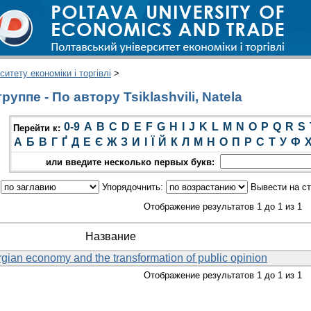
итету економіки і торгівлі
>
уппе - По автору Tsiklashvili, Natela
0-9
A
B
C
D
E
F
G
H
I
J
K
L
M
N
O
P
Q
R
S
Перейти к:
А
Б
В
Г
Ґ
Д
Е
Є
Ж
З
И
І
Ї
Й
К
Л
М
Н
О
П
Р
С
Т
У
Ф
или введите несколько первых букв:
:
Упорядочнить:
Вывести на с
Отображение результатов 1 до 1 из 1
Название
gian economy and the transformation of public opinion
Отображение результатов 1 до 1 из 1