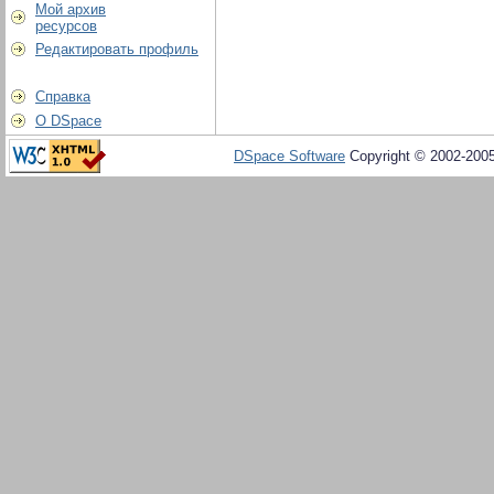
Мой архив
ресурсов
Редактировать профиль
Справка
О DSpace
DSpace Software
Copyright © 2002-200