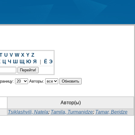
T
U
V
W
X
Y
Z
Х
Ц
Ч
Ш
Щ
Ю
Я
|
Ё
Э
траницу:
Авторы:
Автор(ы)
Tsiklashvili, Natela
;
Tamila, Turmanidze
;
Tamar, Beridze