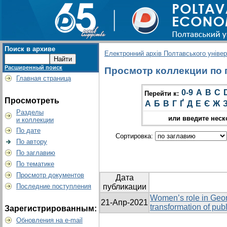
Поиск в архиве
Електронний архів Полтавського універс
Расширенный поиск
Просмотр коллекции по гр
Главная страница
0-9
A
B
C
Перейти к:
Просмотреть
А
Б
В
Г
Ґ
Д
Е
Є
Ж
Разделы
или введите неск
и коллекции
По дате
Сортировка:
По автору
По заглавию
По тематике
Просмотр документов
Дата
Последние поступления
публикации
Women’s role in Geo
21-Апр-2021
transformation of pub
Зарегистрированным:
Обновления на e-mail