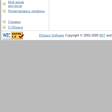
Мой архив
ресурсов
Редактировать профиль
Справка
О DSpace
DSpace Software
Copyright © 2002-2005
MIT
an