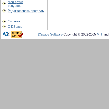
Мой архив
ресурсов
Редактировать профиль
Справка
О DSpace
DSpace Software
Copyright © 2002-2005
MIT
an