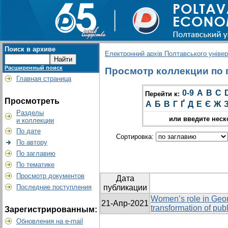
Поиск в архиве
Електронний архів Полтавського універс
Расширенный поиск
Просмотр коллекции по гр
Главная страница
0-9
A
B
C
Перейти к:
Просмотреть
А
Б
В
Г
Ґ
Д
Е
Є
Ж
Разделы
или введите неск
и коллекции
По дате
Сортировка:
По автору
По заглавию
По тематике
Просмотр документов
Дата
Последние поступления
публикации
Women’s role in Geo
21-Апр-2021
transformation of pub
Зарегистрированным:
Обновления на e-mail