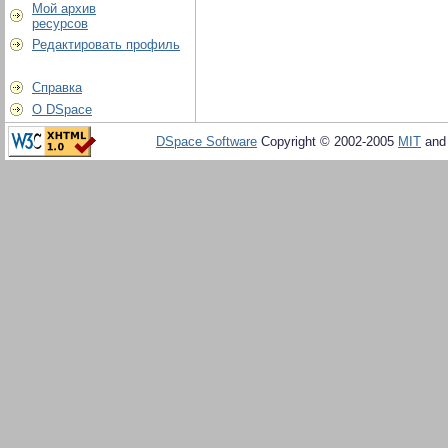
Мой архив
ресурсов
Редактировать профиль
Справка
О DSpace
DSpace Software
Copyright © 2002-2005
MIT
an