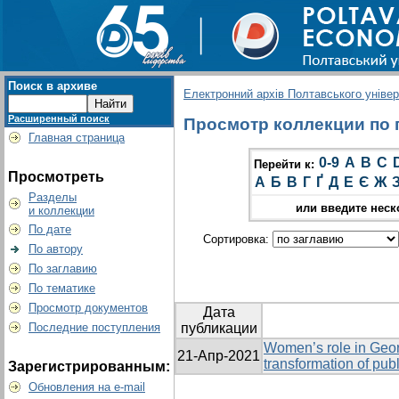
Поиск в архиве
Електронний архів Полтавського універс
Расширенный поиск
Просмотр коллекции по гр
Главная страница
0-9
A
B
C
Перейти к:
Просмотреть
А
Б
В
Г
Ґ
Д
Е
Є
Ж
Разделы
или введите неск
и коллекции
По дате
Сортировка:
По автору
По заглавию
По тематике
Просмотр документов
Дата
Последние поступления
публикации
Women’s role in Geo
21-Апр-2021
transformation of pub
Зарегистрированным:
Обновления на e-mail