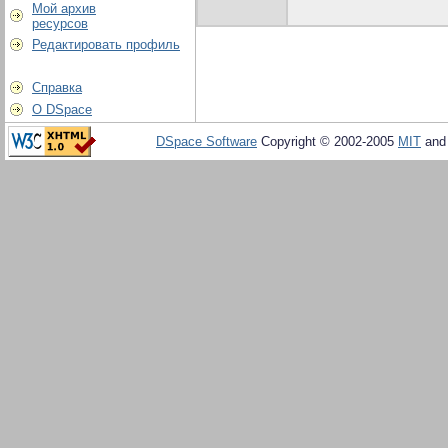
Мой архив
ресурсов
Редактировать профиль
Справка
О DSpace
DSpace Software
Copyright © 2002-2005
MIT
an