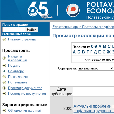
Поиск в архиве
Електронний архів Полтавського універс
Расширенный поиск
Просмотр коллекции по г
Главная страница
0-9
A
B
C
Перейти к:
Просмотреть
А
Б
В
Г
Ґ
Д
Е
Є
Ж
Разделы
или введите неск
и коллекции
По дате
Сортировка:
По автору
По заглавию
По тематике
Просмотр документов
Дата
Последние поступления
публикации
Зарегистрированным:
Актуальні проблеми 
2025
Обновления на e-mail
соціально-трудового 